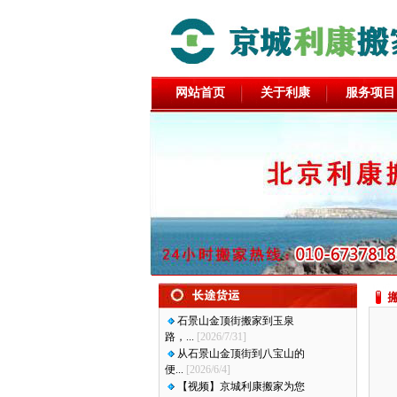
网站首页
关于利康
服务项目
石景山金顶街搬家到玉泉
路，...
[2026/7/31]
从石景山金顶街到八宝山的
便...
[2026/6/4]
【视频】京城利康搬家为您