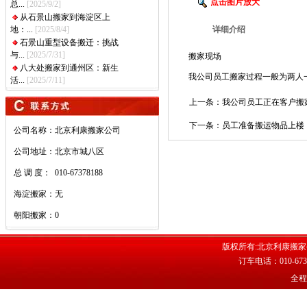
点击图片放大
总...
[2025/9/2]
从石景山搬家到海淀区上
地：...
[2025/8/4]
详细介绍
石景山重型设备搬迁：挑战
与...
[2025/7/31]
搬家现场
八大处搬家到通州区：新生
我公司员工搬家过程一般为两人
活...
[2025/7/11]
上一条：我公司员工正在客户搬
下一条：员工准备搬运物品上楼
公司名称：
北京利康搬家公司
公司地址：
北京市城八区
总 调 度：
010-67378188
海淀搬家：
无
朝阳搬家：
0
版权所有:
北京利康搬家
订车电话：010-673
全程