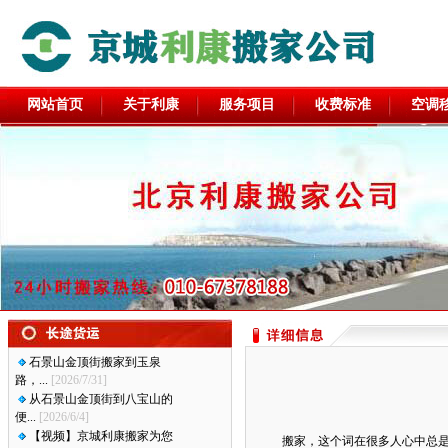
网站首页
关于利康
服务项目
收费标准
空调
石景山金顶街搬家到玉泉
路，...
[2026/7/31]
从石景山金顶街到八宝山的
便...
[2026/6/4]
【视频】京城利康搬家为您
搬家，这个词在很多人心中总