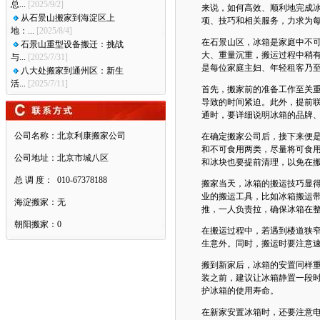
总...
[2025/9/2]
来说，如何高效、顺利地完成
从石景山搬家到海淀区上
项、技巧和相关服务，力求为
地：...
[2025/8/4]
在石景山区，冰箱是家庭中不可
石景山重型设备搬迁：挑战
大、重量沉重，搬运过程中稍
与...
[2025/7/31]
是每位家庭主妇、年轻租客乃
八大处搬家到通州区：新生
活...
[2025/7/11]
首先，搬家前的准备工作至关
导致的时间紧迫。此外，提前
通时，要详细说明冰箱的品牌
公司名称：
北京利康搬家公司
在确定搬家公司后，接下来便
和不可食用两类，尽量将可食
公司地址：
北京市城八区
和冰块也要提前清理，以免在
总 调 度：
010-67378188
搬家当天，冰箱的搬运技巧显
业的搬运工具，比如冰箱搬运
海淀搬家：
无
推，一人负责拉，确保冰箱在
朝阳搬家：
0
在搬运过程中，若遇到楼道狭
生意外。同时，搬运时要注意
搬到新家后，冰箱的安置同样
装之前，建议让冰箱静置一段
护冰箱的使用寿命。
在新家安置冰箱时，还要注意